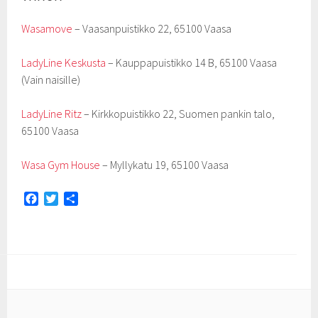
Wasamove
– Vaasanpuistikko 22, 65100 Vaasa
LadyLine Keskusta
– Kauppapuistikko 14 B, 65100 Vaasa
(Vain naisille)
LadyLine Ritz
– Kirkkopuistikko 22, Suomen pankin talo,
65100 Vaasa
Wasa Gym House
– Myllykatu 19, 65100 Vaasa
F
T
S
a
w
h
c
i
a
e
t
r
b
t
e
o
e
o
r
k