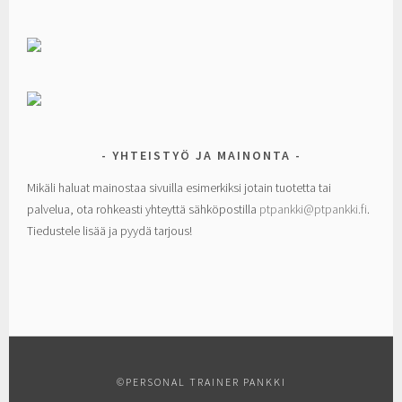
YHTEISTYÖ JA MAINONTA
Mikäli haluat mainostaa sivuilla esimerkiksi jotain tuotetta tai
palvelua, ota rohkeasti yhteyttä sähköpostilla
ptpankki@ptpankki.fi
.
Tiedustele lisää ja pyydä tarjous!