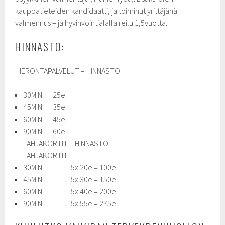
kauppatieteiden kandidaatti, ja toiminut yrittäjänä
valmennus – ja hyvinvointialalla reilu 1,5vuotta.
HINNASTO:
HIERONTAPALVELUT – HINNASTO
30MIN 25e
45MIN 35e
60MIN 45e
90MIN 60e
LAHJAKORTIT – HINNASTO
LAHJAKORTIT
30MIN 5x 20e = 100e
45MIN 5x 30e = 150e
60MIN 5x 40e = 200e
90MIN 5x 55e = 275e