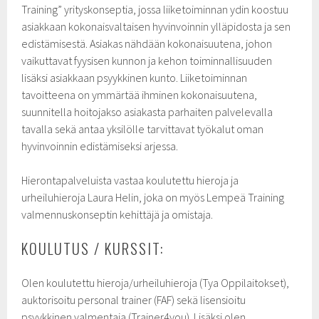
Training” yrityskonseptia, jossa liiketoiminnan ydin koostuu
asiakkaan kokonaisvaltaisen hyvinvoinnin ylläpidosta ja sen
edistämisestä. Asiakas nähdään kokonaisuutena, johon
vaikuttavat fyysisen kunnon ja kehon toiminnallisuuden
lisäksi asiakkaan psyykkinen kunto. Liiketoiminnan
tavoitteena on ymmärtää ihminen kokonaisuutena,
suunnitella hoitojakso asiakasta parhaiten palvelevalla
tavalla sekä antaa yksilölle tarvittavat työkalut oman
hyvinvoinnin edistämiseksi arjessa.
Hierontapalveluista vastaa koulutettu hieroja ja
urheiluhieroja Laura Helin, joka on myös Lempeä Training
valmennuskonseptin kehittäjä ja omistaja.
KOULUTUS / KURSSIT:
Olen koulutettu hieroja/urheiluhieroja (Tya Oppilaitokset),
auktorisoitu personal trainer (FAF) sekä lisensioitu
psyykkinen valmentaja (Trainer4you). Lisäksi olen