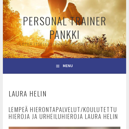
Skip
to
PERSONAL TRAINER
content
PANKKI
LÖYDÄ ITSELLESI PARAS PERSONAL TRAINER
MENU
LAURA HELIN
LEMPEÄ HIERONTAPALVELUT/KOULUTETTU
HIEROJA JA URHEILUHIEROJA LAURA HELIN