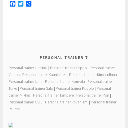
F
T
S
a
w
h
c
i
a
e
t
r
b
t
e
o
e
o
r
k
PERSONAL TRAINERIT
Personal trainer Helsinki
|
Personal trainer Espoo
|
Personal trainer
Vantaa
|
Personal trainer Kauniainen
|
Personal trainer Hämeenlinna
|
Personal trainer Lahti
|
Personal trainer Kouvola
|
Personal trainer
Turku
|
Personal trainer Salo
|
Personal trainer Kuopio
|
Personal
trainer Mikkeli
|
Personal trainer Tampere
|
Personal trainer Pori
|
Personal trainer Oulu
|
Personal trainer Rovaniemi
|
Personal trainer
Rauma