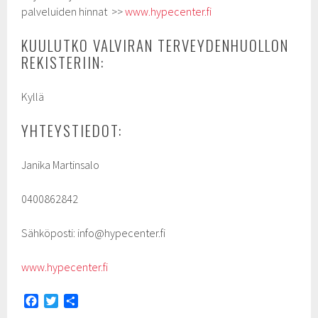
palveluiden hinnat >>
www.hypecenter.fi
KUULUTKO VALVIRAN TERVEYDENHUOLLON
REKISTERIIN:
Kyllä
YHTEYSTIEDOT:
Janika Martinsalo
0400862842
Sähköposti: info@hypecenter.fi
www.hypecenter.fi
F
T
S
a
w
h