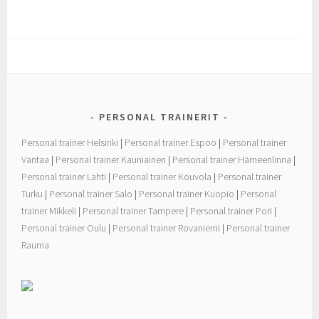
c
i
a
e
t
r
b
t
e
o
e
o
r
k
PERSONAL TRAINERIT
Personal trainer Helsinki
|
Personal trainer Espoo
|
Personal trainer
Vantaa
|
Personal trainer Kauniainen
|
Personal trainer Hämeenlinna
|
Personal trainer Lahti
|
Personal trainer Kouvola
|
Personal trainer
Turku
|
Personal trainer Salo
|
Personal trainer Kuopio
|
Personal
trainer Mikkeli
|
Personal trainer Tampere
|
Personal trainer Pori
|
Personal trainer Oulu
|
Personal trainer Rovaniemi
|
Personal trainer
Rauma