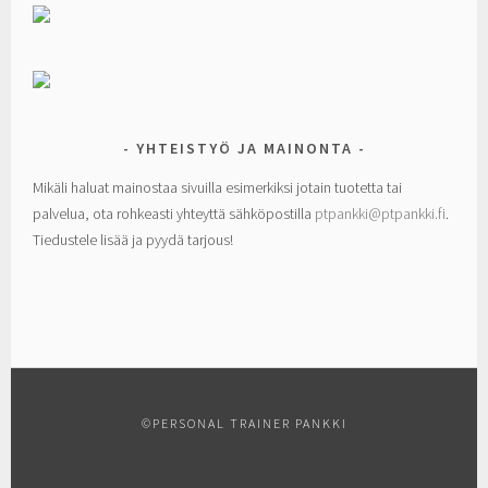
YHTEISTYÖ JA MAINONTA
Mikäli haluat mainostaa sivuilla esimerkiksi jotain tuotetta tai
palvelua, ota rohkeasti yhteyttä sähköpostilla
ptpankki@ptpankki.fi
.
Tiedustele lisää ja pyydä tarjous!