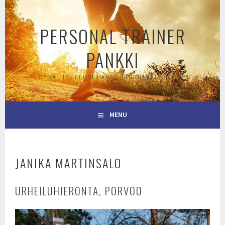
Skip
to
PERSONAL TRAINER
content
PANKKI
LÖYDÄ ITSELLESI PARAS PERSONAL TRAINER
MENU
JANIKA MARTINSALO
URHEILUHIERONTA, PORVOO