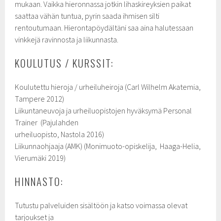
mukaan. Vaikka hieronnassa jotkin lihaskireyksien paikat
saattaa vähän tuntua, pyrin saada ihmisen silti
rentoutumaan. Hierontapöydältäni saa aina halutessaan
vinkkejä ravinnosta ja liikunnasta.
KOULUTUS / KURSSIT:
Koulutettu hieroja / urheiluheiroja (Carl Wilhelm Akatemia,
Tampere 2012)
Liikuntaneuvoja ja urheiluopistojen hyväksymä Personal
Trainer (Pajulahden
urheiluopisto, Nastola 2016)
Liikunnaohjaaja (AMK) (Monimuoto-opiskelija, Haaga-Helia,
Vierumäki 2019)
HINNASTO:
Tutustu palveluiden sisältöön ja katso voimassa olevat
tarjoukset ja