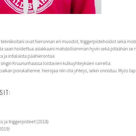
 tekniikoitani ovat hieronnan eri muodot, triggerpistehoidot sekä mobi
 jotta saan hoidettua asiakkaani mahdollisimman hyvin sekä pitäähän se
ja intialaista päähierontaa.
lsingin Kruununhaassa loistavien kulkuyhteyksien varrella.
öpaikan porukallenne hierojaa niin ota yhteys, sekin onnistuu. Myös ta
SIT:
)
o ja triggerpisteet (2018)
(2019)