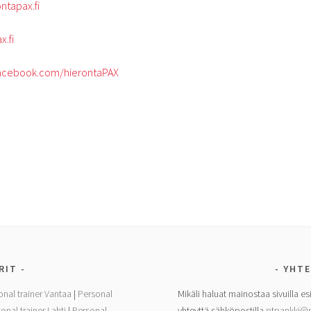
tapax.fi
.fi
facebook.com/hierontaPAX
RIT
YHTE
onal trainer Vantaa
|
Personal
Mikäli haluat mainostaa sivuilla es
onal trainer Lahti
|
Personal
yhteyttä sähköpostilla
ptpankki@p